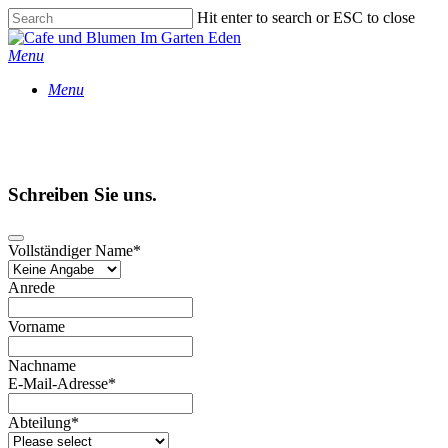
Skip
Hit enter to search or ESC to close
to
Close
main
Search
Menu
content
Menu
Schreiben Sie uns.
Vollständiger Name
*
Anrede
Vorname
Nachname
E-Mail-Adresse
*
Abteilung
*